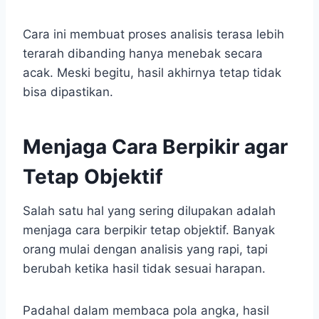
Cara ini membuat proses analisis terasa lebih
terarah dibanding hanya menebak secara
acak. Meski begitu, hasil akhirnya tetap tidak
bisa dipastikan.
Menjaga Cara Berpikir agar
Tetap Objektif
Salah satu hal yang sering dilupakan adalah
menjaga cara berpikir tetap objektif. Banyak
orang mulai dengan analisis yang rapi, tapi
berubah ketika hasil tidak sesuai harapan.
Padahal dalam membaca pola angka, hasil