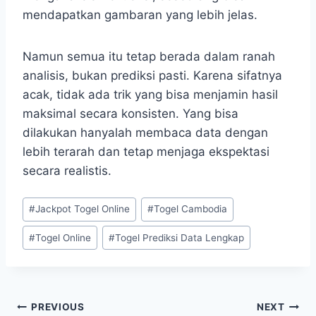
mendapatkan gambaran yang lebih jelas.
Namun semua itu tetap berada dalam ranah
analisis, bukan prediksi pasti. Karena sifatnya
acak, tidak ada trik yang bisa menjamin hasil
maksimal secara konsisten. Yang bisa
dilakukan hanyalah membaca data dengan
lebih terarah dan tetap menjaga ekspektasi
secara realistis.
Post
#
Jackpot Togel Online
#
Togel Cambodia
Tags:
#
Togel Online
#
Togel Prediksi Data Lengkap
Post
PREVIOUS
NEXT