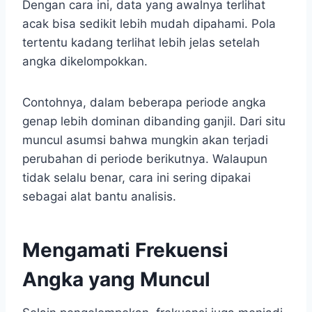
Dengan cara ini, data yang awalnya terlihat
acak bisa sedikit lebih mudah dipahami. Pola
tertentu kadang terlihat lebih jelas setelah
angka dikelompokkan.
Contohnya, dalam beberapa periode angka
genap lebih dominan dibanding ganjil. Dari situ
muncul asumsi bahwa mungkin akan terjadi
perubahan di periode berikutnya. Walaupun
tidak selalu benar, cara ini sering dipakai
sebagai alat bantu analisis.
Mengamati Frekuensi
Angka yang Muncul