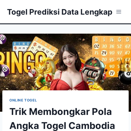
Skip
Togel Prediksi Data Lengkap
to
content
ONLINE TOGEL
Trik Membongkar Pola
Angka Togel Cambodia