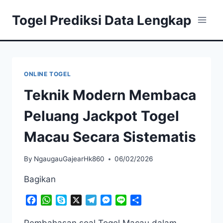
Skip
Togel Prediksi Data Lengkap
to
content
ONLINE TOGEL
Teknik Modern Membaca
Peluang Jackpot Togel
Macau Secara Sistematis
By
NgaugauGajearHk860
06/02/2026
Bagikan
Facebook
WhatsApp
Skype
X
Telegram
Messenger
Line
Share