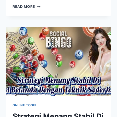
TIPS
READ MORE
AMPUH
MENYARING
ANGKA
TOGEL
AUSTRIA
UNTUK
JACKPOT
BESAR
ONLINE TOGEL
Strategi Menang Stabil Di