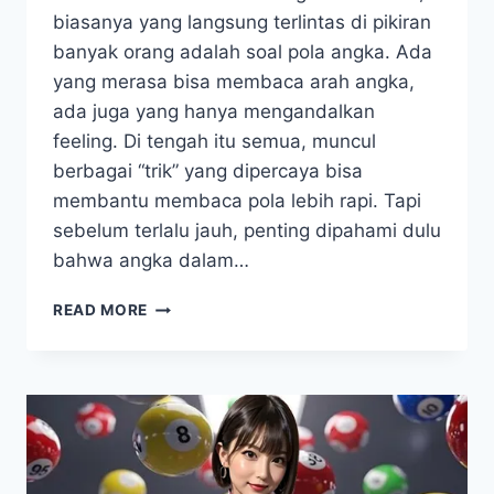
biasanya yang langsung terlintas di pikiran
banyak orang adalah soal pola angka. Ada
yang merasa bisa membaca arah angka,
ada juga yang hanya mengandalkan
feeling. Di tengah itu semua, muncul
berbagai “trik” yang dipercaya bisa
membantu membaca pola lebih rapi. Tapi
sebelum terlalu jauh, penting dipahami dulu
bahwa angka dalam…
TRIK
READ MORE
MEMBONGKAR
POLA
ANGKA
TOGEL
CAMBODIA
UNTUK
HASIL
MAKSIMAL