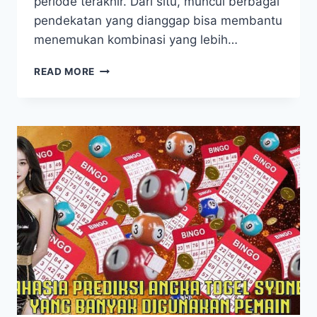
periode terakhir. Dari situ, muncul berbagai
pendekatan yang dianggap bisa membantu
menemukan kombinasi yang lebih…
CARA
READ MORE
MENEMUKAN
KOMBINASI
ANGKA
POTENSIAL
TOGEL
OREGON
HARI
INI