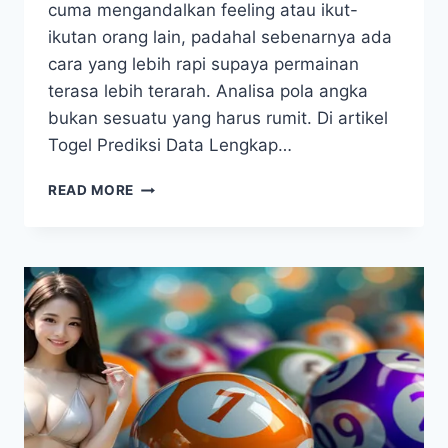
cuma mengandalkan feeling atau ikut-
ikutan orang lain, padahal sebenarnya ada
cara yang lebih rapi supaya permainan
terasa lebih terarah. Analisa pola angka
bukan sesuatu yang harus rumit. Di artikel
Togel Prediksi Data Lengkap…
CARA
READ MORE
PRAKTIS
ANALISA
POLA
ANGKA
TOGEL
DENMARK
BIAR
LEBIH
AKURAT