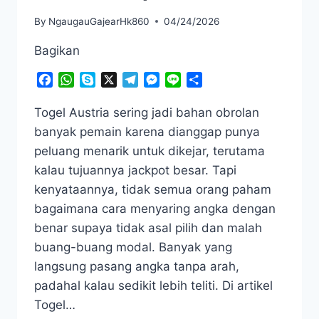
By
NgaugauGajearHk860
04/24/2026
Bagikan
Facebook
WhatsApp
Skype
X
Telegram
Messenger
Line
Share
Togel Austria sering jadi bahan obrolan
banyak pemain karena dianggap punya
peluang menarik untuk dikejar, terutama
kalau tujuannya jackpot besar. Tapi
kenyataannya, tidak semua orang paham
bagaimana cara menyaring angka dengan
benar supaya tidak asal pilih dan malah
buang-buang modal. Banyak yang
langsung pasang angka tanpa arah,
padahal kalau sedikit lebih teliti. Di artikel
Togel…