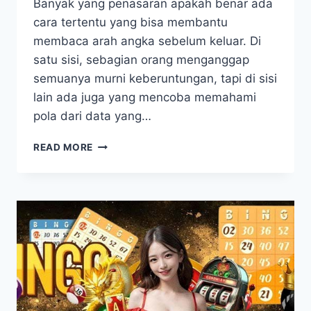
Banyak yang penasaran apakah benar ada
cara tertentu yang bisa membantu
membaca arah angka sebelum keluar. Di
satu sisi, sebagian orang menganggap
semuanya murni keberuntungan, tapi di sisi
lain ada juga yang mencoba memahami
pola dari data yang…
RAHASIA
READ MORE
PREDIKSI
ANGKA
TOGEL
SYDNEY
YANG
BANYAK
DIGUNAKAN
PEMAIN