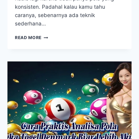
konsisten. Padahal kalau kamu tahu
caranya, sebenarnya ada teknik
sederhana…
STRATEGI
READ MORE
MENANG
STABIL
DI
TOGEL
BELANDA
DENGAN
TEKNIK
SEDERHANA