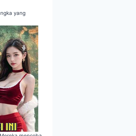
angka yang
. Mereka mencoba