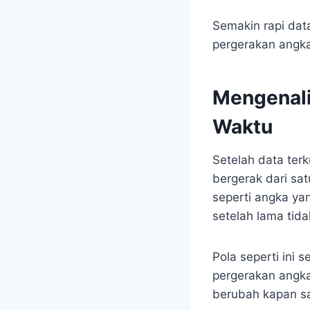
Semakin rapi dat
pergerakan angka
Mengenali
Waktu
Setelah data ter
bergerak dari satu
seperti angka ya
setelah lama tidak
Pola seperti ini
pergerakan angka
berubah kapan sa