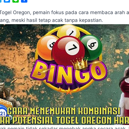
e
e
i
h
l
s
n
a
ogel Oregon, pemain fokus pada cara membaca arah 
e
s
e
r
ang, meski hasil tetap acak tanpa kepastian.
g
e
e
r
n
a
g
m
e
r
yak pemain tidak sekadar menebak angka secara acak