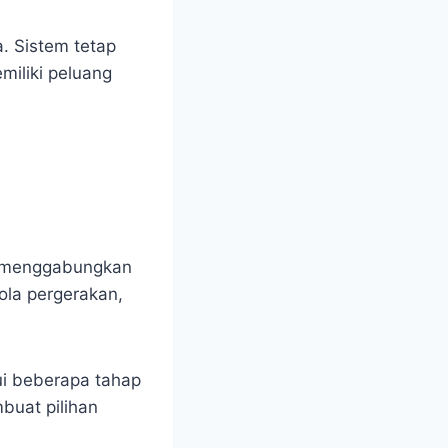
a. Sistem tetap
miliki peluang
k menggabungkan
ola pergerakan,
ui beberapa tahap
buat pilihan