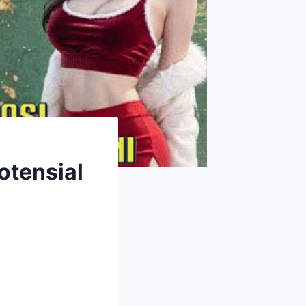
tensial