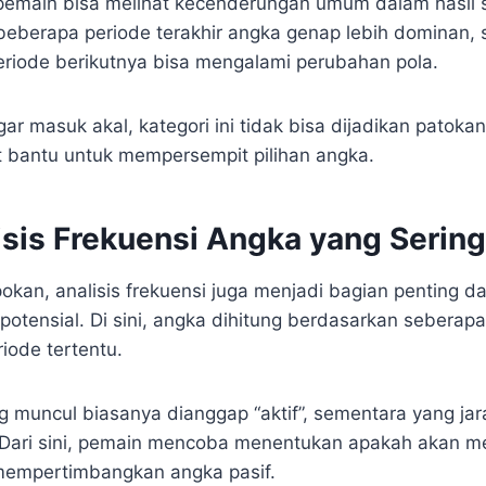
 pemain bisa melihat kecenderungan umum dalam hasil
beberapa periode terakhir angka genap lebih dominan,
iode berikutnya bisa mengalami perubahan pola.
r masuk akal, kategori ini tidak bisa dijadikan patokan
at bantu untuk mempersempit pilihan angka.
sis Frekuensi Angka yang Serin
okan, analisis frekuensi juga menjadi bagian penting d
potensial. Di sini, angka dihitung berdasarkan seberap
iode tertentu.
g muncul biasanya dianggap “aktif”, sementara yang ja
. Dari sini, pemain mencoba menentukan apakah akan m
u mempertimbangkan angka pasif.