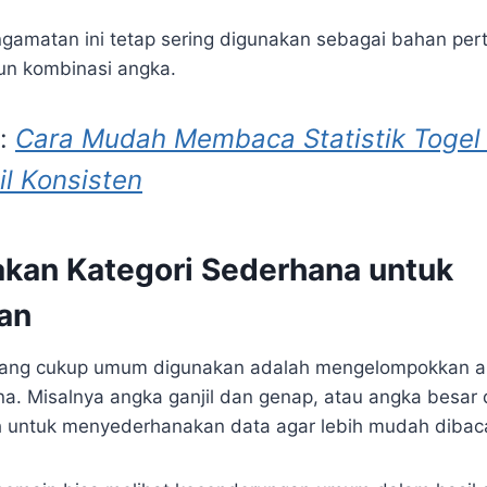
ngamatan ini tetap sering digunakan sebagai bahan pe
n kombinasi angka.
a:
Cara Mudah Membaca Statistik Togel 
l Konsisten
an Kategori Sederhana untuk
an
 yang cukup umum digunakan adalah mengelompokkan a
a. Misalnya angka ganjil dan genap, atau angka besar d
h untuk menyederhanakan data agar lebih mudah dibac