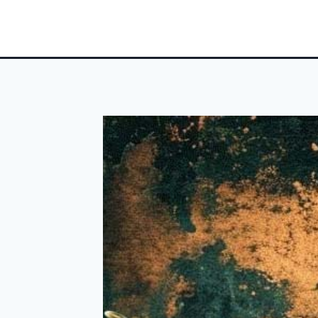
Skip
to
content