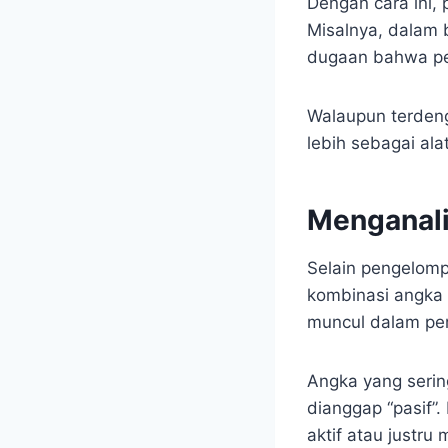
Dengan cara ini,
Misalnya, dalam 
dugaan bahwa per
Walaupun terdenga
lebih sebagai al
Menganali
Selain pengelomp
kombinasi angka 
muncul dalam per
Angka yang serin
dianggap “pasif”
aktif atau justr