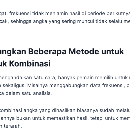
at, frekuensi tidak menjamin hasil di periode berikutny
cak, sehingga angka yang sering muncul tidak selalu me
ngkan Beberapa Metode untuk
k Kombinasi
mengandalkan satu cara, banyak pemain memilih untu
sekaligus. Misalnya menggabungkan data frekuensi, p
a dalam satu analisis.
 kombinasi angka yang dihasilkan biasanya sudah melal
uannya bukan untuk memastikan hasil, tetapi untuk mem
h terarah.