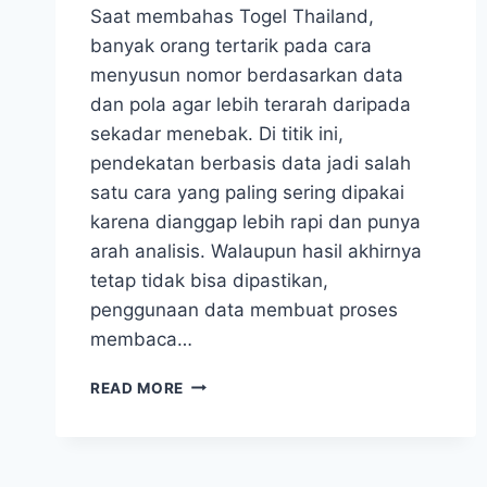
Saat membahas Togel Thailand,
banyak orang tertarik pada cara
menyusun nomor berdasarkan data
dan pola agar lebih terarah daripada
sekadar menebak. Di titik ini,
pendekatan berbasis data jadi salah
satu cara yang paling sering dipakai
karena dianggap lebih rapi dan punya
arah analisis. Walaupun hasil akhirnya
tetap tidak bisa dipastikan,
penggunaan data membuat proses
membaca…
STRATEGI
READ MORE
STABIL
MENYUSUN
NOMOR
TOGEL