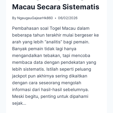
Macau Secara Sistematis
By
NgaugauGajearHk860
06/02/2026
Pembahasan soal Togel Macau dalam
beberapa tahun terakhir mulai bergeser ke
arah yang lebih “analitis” bagi pemain.
Banyak pemain tidak lagi hanya
mengandalkan tebakan, tapi mencoba
membaca data dengan pendekatan yang
lebih sistematis. Istilah seperti peluang
jackpot pun akhirnya sering dikaitkan
dengan cara seseorang mengolah
informasi dari hasil-hasil sebelumnya.
Meski begitu, penting untuk dipahami
sejak…